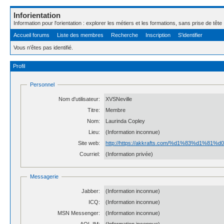
Inforientation
Information pour l'orientation : explorer les métiers et les formations, sans prise de tête 
Accueil forums
Liste des membres
Recherche
Inscription
S'identifier
Vous n'êtes pas identifié.
Profil
Personnel
Nom d'utilisateur:
XVSNeville
Titre:
Membre
Nom:
Laurinda Copley
Lieu:
(Information inconnue)
Site web:
http://https://akkrafts.com/%d1%83%d
Courriel:
(Information privée)
Messagerie
Jabber:
(Information inconnue)
ICQ:
(Information inconnue)
MSN Messenger:
(Information inconnue)