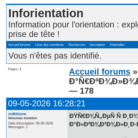
Inforientation
Information pour l'orientation : exp
prise de tête !
Accueil forums
Liste des membres
Recherche
Inscription
S'identifier
Vous n'êtes pas identifié.
Pages:
1
Accueil forums
Ð°Ñ€ÐºÐ¾Ð»Ð¾Ð
— 178
09-05-2026 16:28:21
mdklnsew
ÐŸÑ€Ð¾Ñ„ÐµÑ Ñ Ð¸
Nouveau membre
Ð°Ð»ÐºÐ¾Ð³Ð¾Ð»Ð¸Ð·Ð
Date d'inscription: 09-05-2026
Messages: 1