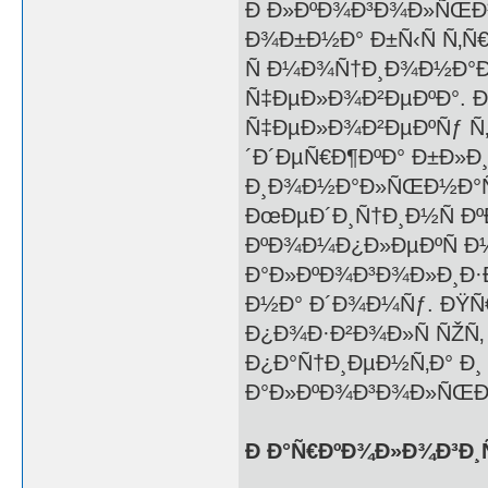
Ð Ð»ÐºÐ¾Ð³Ð¾Ð»ÑŒÐ½
Ð¾Ð±Ð½Ð° Ð±Ñ‹Ñ Ñ‚Ñ€
Ñ Ð¼Ð¾Ñ†Ð¸Ð¾Ð½Ð°Ð
Ñ‡ÐµÐ»Ð¾Ð²ÐµÐºÐ°. Ð
Ñ‡ÐµÐ»Ð¾Ð²ÐµÐºÑƒ Ñ
´Ð´ÐµÑ€Ð¶ÐºÐ° Ð±Ð»Ð
Ð¸Ð¾Ð½Ð°Ð»ÑŒÐ½Ð°
ÐœÐµÐ´Ð¸Ñ†Ð¸Ð½Ñ ÐºÐ
ÐºÐ¾Ð¼Ð¿Ð»ÐµÐºÑ Ð
Ð°Ð»ÐºÐ¾Ð³Ð¾Ð»Ð¸Ð·
Ð½Ð° Ð´Ð¾Ð¼Ñƒ. ÐŸÑ€
Ð¿Ð¾Ð·Ð²Ð¾Ð»Ñ ÑŽÑ‚
Ð¿Ð°Ñ†Ð¸ÐµÐ½Ñ‚Ð° Ð
Ð°Ð»ÐºÐ¾Ð³Ð¾Ð»ÑŒÐ½
Ð Ð°Ñ€ÐºÐ¾Ð»Ð¾Ð³Ð