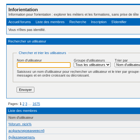
Inforientation
Information pour l'orientation : explorer les métiers et les formations, sans prise de tête 
Accueil forums
Liste des membres
Recherche
Inscription
S'identifier
Vous n'êtes pas identifié.
Rechercher un utilisateur
Chercher et trier les utilisateurs
Nom d'utilisateur
Groupe d'utilisateurs
Trier par
Saisissez un nom d'utilisateur pour rechercher un utilisateur et le trier par groupe 
messages et en ordre croissant ou décroissant.
Pages:
1
2
3
…
1675
Liste des membres
Nom d'utilisateur
%forum_nick%
асфальтированиевспб
буйказиноиграть