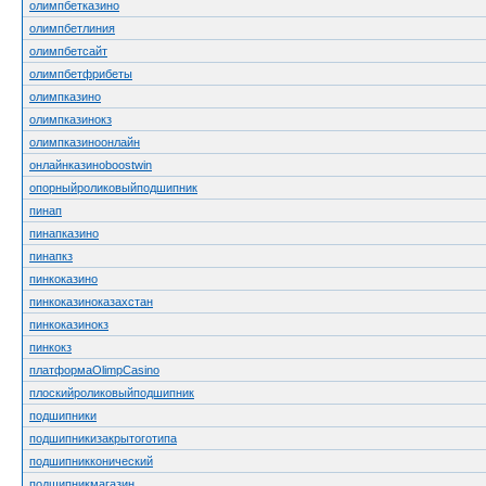
олимпбетказино
олимпбетлиния
олимпбетсайт
олимпбетфрибеты
олимпказино
олимпказинокз
олимпказиноонлайн
онлайнказиноboostwin
опорныйроликовыйподшипник
пинап
пинапказино
пинапкз
пинкоказино
пинкоказиноказахстан
пинкоказинокз
пинкокз
платформаOlimpCasino
плоскийроликовыйподшипник
подшипники
подшипникизакрытоготипа
подшипникконический
подшипникмагазин