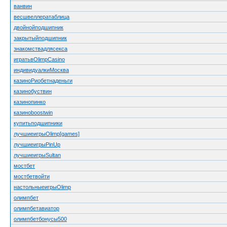
ванвин
весшвеллератаблица
двойнойподшипник
закрытыйподшипник
знакомствадлясекса
игратьвOlimpCasino
индивидуалкиМосква
казиноРиобетнаденьги
казинобуствин
казинопинко
казиноboostwin
купитьподшипники
лучшиеигрыOlimp[games]
лучшиеигрыPinUp
лучшиеигрыSultan
мостбет
мостбетвойти
настольныеигрыOlimp
олимпбет
олимпбетавиатор
олимпбетбонусы500